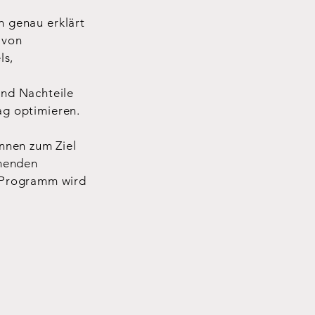
 genau erklärt
 von
ls,
und Nachteile
ag optimieren.
nnen zum Ziel
mmenden
s Programm wird